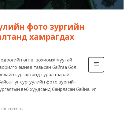
улийн фото зургийн
алтанд хамрагдах
а одоогийн өнгө, зохиомж муутай
х зорилго өмнөө тавьсан байгаа бол
нлайн сургалтанд суралцаарай.
 байсан уг сургуулийн фото зургийн
сургалтын вэб хуудсанд байрласан байна. Уг
ЭНТРЕПРЕНЕР