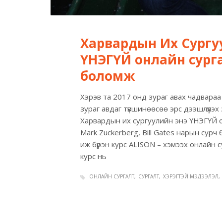
Харвардын Их Сургу
ҮНЭГҮЙ онлайн сург
боломж
Хэрэв та 2017 онд зураг авах чадвара
зураг авдаг түвшинөөсөө эрс дээшлүүлэ
Харвардын их сургуулийн энэ ҮНЭГҮЙ о
Mark Zuckerberg, Bill Gates нарын сурч
иж бүрэн курс ALISON – хэмээх онлайн 
курс нь
ОНЛАЙН СУРГАЛТ
СУРГАЛТ
ХЭРЭГТЭЙ МЭДЭЭЛЭЛ