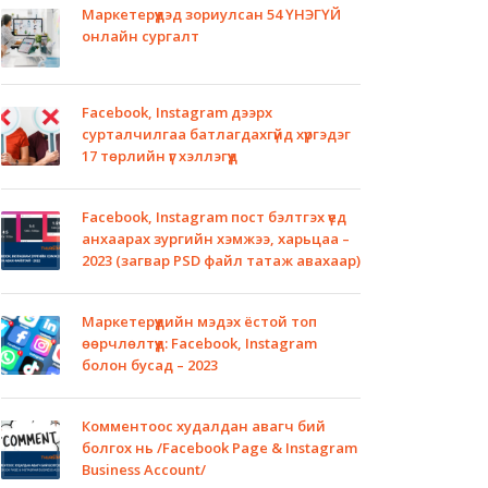
Маркетерүүдэд зориулсан 54 ҮНЭГҮЙ
онлайн сургалт
Facebook, Instagram дээрх
сурталчилгаа батлагдахгүйд хүргэдэг
17 төрлийн үг хэллэгүүд
Facebook, Instagram пост бэлтгэх үед
анхаарах зургийн хэмжээ, харьцаа –
2023 (загвар PSD файл татаж авахаар)
Маркетерүүдийн мэдэх ёстой топ
өөрчлөлтүүд: Facebook, Instagram
болон бусад – 2023
Комментоос худалдан авагч бий
болгох нь /Facebook Page & Instagram
Business Account/