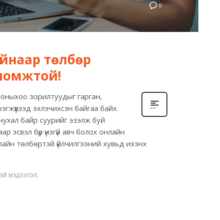
0
айнаар төлбөр
оломжтой!
7 оныхоо зорилтуудыг гарган,
гжүүлээд эхлэчихсэн байгаа байх.
 чухал байр суурийг эзэлж буй
р эсвэл бүр үнэгүй авч болох онлайн
нлайн төлбөртэй үйлчилгээний хувьд ихэнх
ТЭЙ МЭДЭЭЛЭЛ