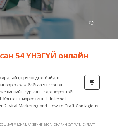
НГ
0
лсан 54 ҮНЭГҮЙ онлайн
 хурдтай өөрчлөгдөж байдаг
инээр эхэлж байгаа ч гэсэн яг
кетингийн сургалт гэдэг хэрэгтэй
ҮЙ. Контент маркетинг 1. Internet
 2. Viral Marketing and How to Craft Contagious
 СОШИАЛ МЕДИА МАРКЕТИНГ БЛОГ
ОНЛАЙН СУРГАЛТ
СУРГАЛТ