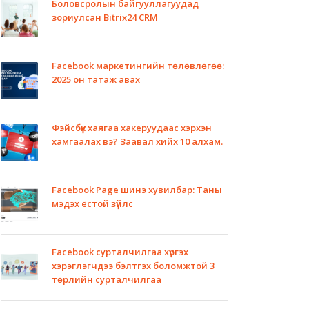
Боловсролын байгууллагуудад
зориулсан Bitrix24 CRM
Facebook маркетингийн төлөвлөгөө:
2025 он татаж авах
Фэйсбүүк хаягаа хакеруудаас хэрхэн
хамгаалах вэ? Заавал хийх 10 алхам.
Facebook Page шинэ хувилбар: Таны
мэдэх ёстой зүйлс
Facebook сурталчилгаа хүргэх
хэрэглэгчдээ бэлтгэх боломжтой 3
төрлийн сурталчилгаа