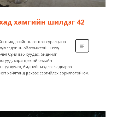
ахад хамгийн шилдэг 42
йн шилдэгийг нь сонгон суралцана
үйл гэдэг нь ойлгомжтой. Энэхүү
лэл бүхий вэб хуудас, биднийг
 блогууд, хэрэгцээтэй онлайн
эн цуглуулж, биднийг мэдлэг чадвараа
нэт хайлтанд үрэхээс сэргийлэх зорилготой юм.