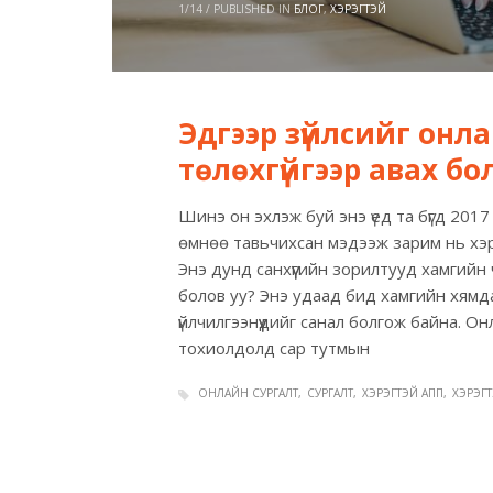
1/14
/
PUBLISHED IN
БЛОГ
,
ХЭРЭГТЭЙ
Эдгээр зүйлсийг онл
төлөхгүйгээр авах б
Шинэ он эхлэж буй энэ үед та бүгд 201
өмнөө тавьчихсан мэдээж зарим нь хэрэ
Энэ дунд санхүүгийн зорилтууд хамгийн
болов уу? Энэ удаад бид хамгийн хямдаа
үйлчилгээнүүдийг санал болгож байна. О
тохиолдолд сар тутмын
ОНЛАЙН СУРГАЛТ
СУРГАЛТ
ХЭРЭГТЭЙ АПП
ХЭРЭГ