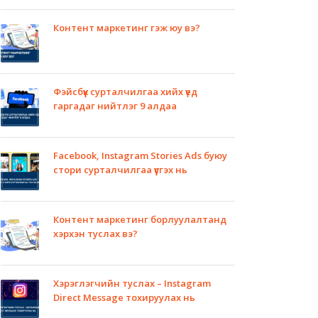
Контент маркетинг гэж юу вэ?
Фэйсбүүк сурталчилгаа хийх үед
гаргадаг нийтлэг 9 алдаа
Facebook, Instagram Stories Ads буюу
стори сурталчилгаа үүсгэх нь
Контент маркетинг борлуулалтанд
хэрхэн туслах вэ?
Хэрэглэгчийн туслах – Instagram
Direct Message тохируулах нь