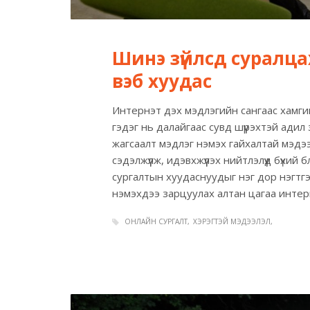
Шинэ зүйлсд суралц
вэб хуудас
Интернэт дэх мэдлэгийн сангаас хамги
гэдэг нь далайгаас сувд шүүрэхтэй адил з
жагсаалт мэдлэг нэмэх гайхалтай мэдээ
сэдэлжүүлж, идэвхжүүлэх нийтлэлүүд бүхий
сургалтын хуудаснуудыг нэг дор нэгтг
нэмэхдээ зарцуулах алтан цагаа интер
ОНЛАЙН СУРГАЛТ
ХЭРЭГТЭЙ МЭДЭЭЛЭЛ