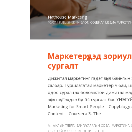
Nathouse Marketing
10/07
/
PUBLISHED IN
БЛОГ
,
СОШИАЛ МЕДИА МАРКЕТИ
Маркетерүүдэд зориу
сургалт
Дижитал маркетинг гэдэг зүйл байнгын
салбар. Туршлагатай маркетер ч бай, ш
одоо суралцах боломжтой дижитал мар
зүйл шүү. Гэхдээ бүр 54 сургалт бас ҮНЭГ
Marketing for Smart People – Copyblogger
Content – Coursera 3. The
АЖЛЫН ТӨЛӨВЛӨГӨӨ
БАЙГУУЛЛАГЫН СОЁЛ
МАРКЕТИНГ,
ХЭРЭГТЭЙ МЭДЭЭЛЭЛ
ЭНТРЕПРЕНЕР