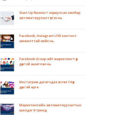
Start Up бизнест зориулсан хялбар
автоматжуулалт үүсгэх нь
Facebook, Instagram LIVE контент
амжилттай хийх нь
Facebook Group-ийг маркетингт үр
дүнтэй ашиглах нь
Инстаграм дагагчдаа өсгөх 14 үр
дүнтэй арга
Маркетингийн автоматжуулалтын
шилдэг 6 тренд