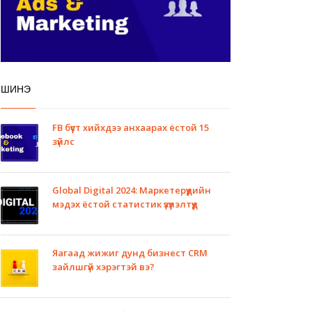
ШИНЭ
FB бүүст хийхдээ анхаарах ёстой 15
зүйлс
Global Digital 2024: Маркетерүүдийн
мэдэх ёстой статистик үзүүлэлтүүд
Яагаад жижиг дунд бизнест CRM
зайлшгүй хэрэгтэй вэ?