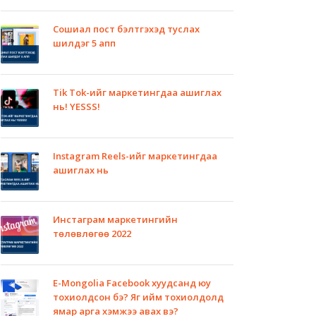
Сошиал пост бэлтгэхэд туслах
шилдэг 5 апп
Tik Tok-ийг маркетингдаа ашиглах
нь! YESSS!
Instagram Reels-ийг маркетингдаа
ашиглах нь
Инстаграм маркетингийн
төлөвлөгөө 2022
E-Mongolia Facebook хуудсанд юу
тохиолдсон бэ? Яг ийм тохиолдолд
ямар арга хэмжээ авах вэ?