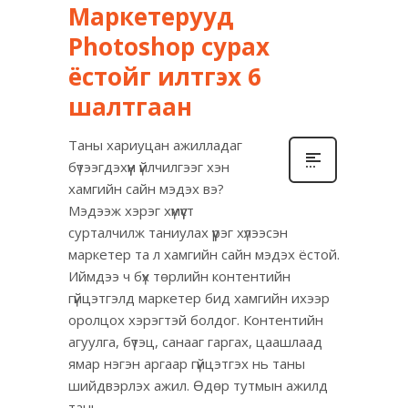
Маркетерууд
Photoshop сурах
ёстойг илтгэх 6
шалтгаан
Таны хариуцан ажилладаг
бүтээгдэхүүн үйлчилгээг хэн
хамгийн сайн мэдэх вэ?
Мэдээж хэрэг хүмүүст
сурталчилж таниулах үүрэг хүлээсэн
маркетер та л хамгийн сайн мэдэх ёстой.
Иймдээ ч бүх төрлийн контентийн
гүйцэтгэлд маркетер бид хамгийн ихээр
оролцох хэрэгтэй болдог. Контентийн
агуулга, бүтэц, санааг гаргах, цаашлаад
ямар нэгэн аргаар гүйцэтгэх нь таны
шийдвэрлэх ажил. Өдөр тутмын ажилд
тань