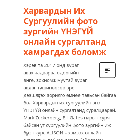
Харвардын Их
Сургуулийн фото
зургийн ҮНЭГҮЙ
онлайн сургалтанд
хамрагдах боломж
Хэрэв та 2017 онд зураг
авах чадвараа одоогийн
өнгө, зохиомж муутай зураг
авдаг түвшинөөсөө эрс
дээшлүүлэх зорилго өмнөө тавьсан байгаа
бол Харвардын их сургуулийн энэ
ҮНЭГҮЙ онлайн сургалтанд суралцаарай.
Mark Zuckerberg, Bill Gates нарын сурч
байсан уг сургуулийн фото зургийн иж
бүрэн курс ALISON – хэмээх онлайн
сургалтын вэб хуудсанд байрласан