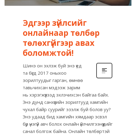
Эдгээр зүйлсийг
онлайнаар төлбөр
төлөхгүйгээр авах
боломжтой!
Шинэ он эхлэж буй энэ үед
та бүгд 2017 оныхоо
зорилтуудыг гарган, өмнөө
тавьчихсан мэдээж зарим
нь хэрэгжүүлээд эхлэчихсэн байгаа байх.
Энэ дунд санхүүгийн зорилтууд хамгийн
чухал байр суурийг эзэлж буй болов уу?
Энэ удаад бид хамгийн хямдаар эсвэл
бүр үнэгүй авч болох онлайн үйлчилгээнүүдийг
санал болгож байна. Онлайн төлбөртэй