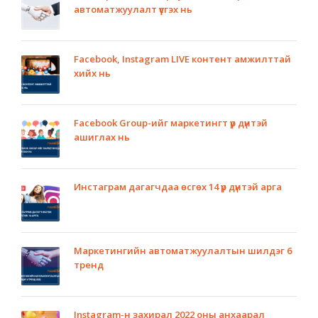
автоматжуулалт үүсгэх нь
Facebook, Instagram LIVE контент амжилттай
хийх нь
Facebook Group-ийг маркетингт үр дүнтэй
ашиглах нь
Инстаграм дагагчдаа өсгөх 14 үр дүнтэй арга
Маркетингийн автоматжуулалтын шилдэг 6
тренд
Instagram-н захирал 2022 оны анхаарал