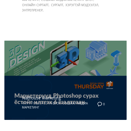
ОНЛАЙН СУРГАЛТ
СУРГАЛТ
ХЭРЭГТЭЙ МЭДЭЭЛЭЛ
ЭНТРЕПРЕНЕР
Nathouse Marketing
4/17
/
PUBLISHED IN
БЛОГ
,
СОШИАЛ МЕДИА
0
МАРКЕТИНГ