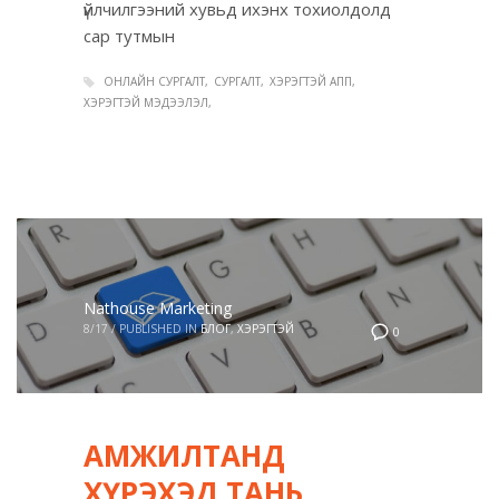
үйлчилгээний хувьд ихэнх тохиолдолд
сар тутмын
ОНЛАЙН СУРГАЛТ
СУРГАЛТ
ХЭРЭГТЭЙ АПП
ХЭРЭГТЭЙ МЭДЭЭЛЭЛ
Nathouse Marketing
8/17
/
PUBLISHED IN
БЛОГ
,
ХЭРЭГТЭЙ
0
АМЖИЛТАНД
ХҮРЭХЭД ТАНЬ