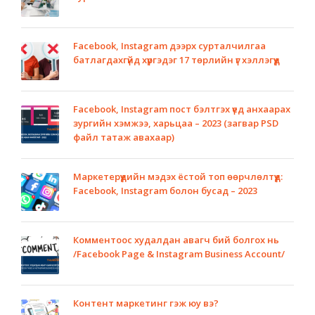
Facebook, Instagram дээрх сурталчилгаа
батлагдахгүйд хүргэдэг 17 төрлийн үг хэллэгүүд
Facebook, Instagram пост бэлтгэх үед анхаарах
зургийн хэмжээ, харьцаа – 2023 (загвар PSD
файл татаж авахаар)
Маркетерүүдийн мэдэх ёстой топ өөрчлөлтүүд:
Facebook, Instagram болон бусад – 2023
Комментоос худалдан авагч бий болгох нь
/Facebook Page & Instagram Business Account/
Контент маркетинг гэж юу вэ?