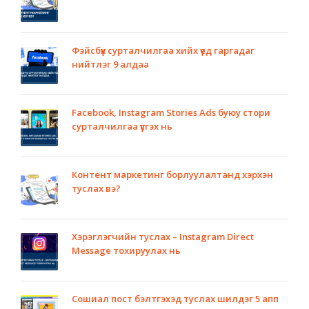
Фэйсбүүк сурталчилгаа хийх үед гаргадаг
нийтлэг 9 алдаа
Facebook, Instagram Stories Ads буюу стори
сурталчилгаа үүсгэх нь
Контент маркетинг борлуулалтанд хэрхэн
туслах вэ?
Хэрэглэгчийн туслах – Instagram Direct
Message тохируулах нь
Сошиал пост бэлтгэхэд туслах шилдэг 5 апп