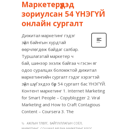
Маркетерүүдэд
зориулсан 54 ҮНЭГҮЙ
онлайн сургалт
Дижитал маркетинг гэдэг
зүйл байнгын хурдтай
өөрчлөгдөж байдаг салбар.
Туршлагатай маркетер ч
бай, шинээр эхэлж байгаа ч гэсэн яг
одоо суралцах боломжтой дижитал
маркетингийн сургалт гэдэг хэрэгтэй
зүйл шүү. Гэхдээ бүр 54 сургалт бас ҮНЭГҮЙ.
Контент маркетинг 1. Internet Marketing
for Smart People – Copyblogger 2. Viral
Marketing and How to Craft Contagious
Content – Coursera 3. The
АЖЛЫН ТӨЛӨВЛӨГӨӨ
БАЙГУУЛЛАГЫН СОЁЛ
МАРКЕТИНГ, СОШИАЛ МЕДИА МАРКЕТИНГ БЛОГ