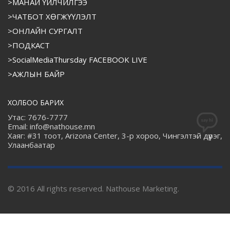
>МАНАЙ ҮЙЛЧИЛГЭЭ
>ЧАТБОТ ХӨГЖҮҮЛЭЛТ
>ОНЛАЙН СУРГАЛТ
>ПОДКАСТ
>SocialMediaThursday FACEBOOK LIVE
>АЖЛЫН БАЙР
ХОЛБОО БАРИХ
Утас: 7676-7777
Email: info@nathouse.mn
Хаяг: #31 тоот, Arizona Center, 3-р хороо, Чингэлтэй дүүрэг,
Улаанбаатар
© 2016 All rights reserved. Nathouse Marketing.