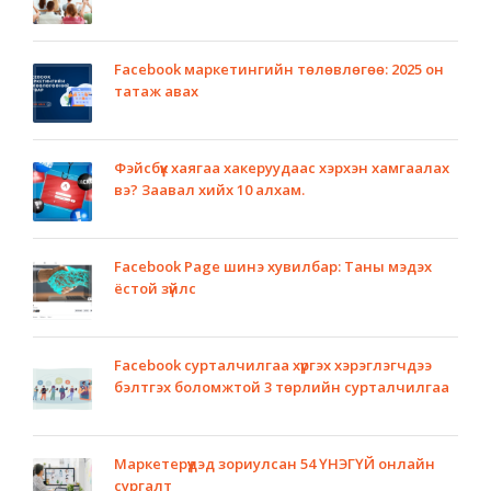
Facebook маркетингийн төлөвлөгөө: 2025 он
татаж авах
Фэйсбүүк хаягаа хакеруудаас хэрхэн хамгаалах
вэ? Заавал хийх 10 алхам.
Facebook Page шинэ хувилбар: Таны мэдэх
ёстой зүйлс
Facebook сурталчилгаа хүргэх хэрэглэгчдээ
бэлтгэх боломжтой 3 төрлийн сурталчилгаа
Маркетерүүдэд зориулсан 54 ҮНЭГҮЙ онлайн
сургалт