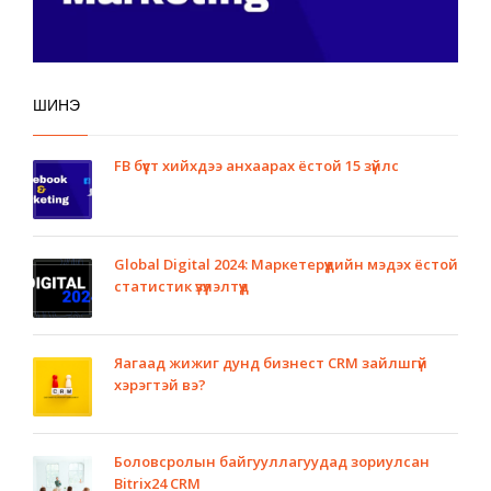
ШИНЭ
FB бүүст хийхдээ анхаарах ёстой 15 зүйлс
Global Digital 2024: Маркетерүүдийн мэдэх ёстой
статистик үзүүлэлтүүд
Яагаад жижиг дунд бизнест CRM зайлшгүй
хэрэгтэй вэ?
Боловсролын байгууллагуудад зориулсан
Bitrix24 CRM