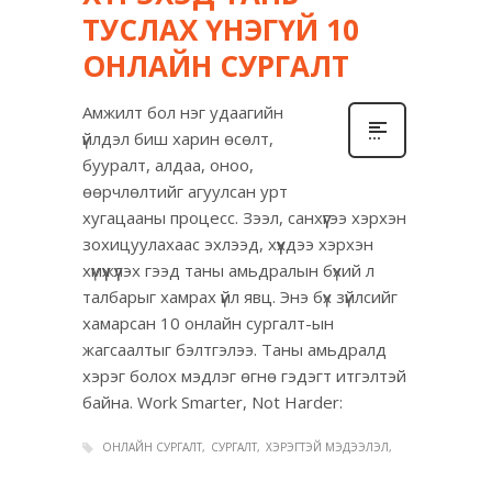
ТУСЛАХ ҮНЭГҮЙ 10
ОНЛАЙН СУРГАЛТ
Амжилт бол нэг удаагийн
үйлдэл биш харин өсөлт,
бууралт, алдаа, оноо,
өөрчлөлтийг агуулсан урт
хугацааны процесс. Зээл, санхүүгээ хэрхэн
зохицуулахаас эхлээд, хүүхдээ хэрхэн
хүмүүжүүлэх гээд таны амьдралын бүхий л
талбарыг хамрах үйл явц. Энэ бүх зүйлсийг
хамарсан 10 онлайн сургалт-ын
жагсаалтыг бэлтгэлээ. Таны амьдралд
хэрэг болох мэдлэг өгнө гэдэгт итгэлтэй
байна. Work Smarter, Not Harder:
ОНЛАЙН СУРГАЛТ
СУРГАЛТ
ХЭРЭГТЭЙ МЭДЭЭЛЭЛ