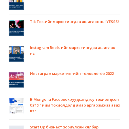
Tik Tok-ийг маркетингдаа ашиглах нь! YESSS!
Instagram Reels-ийг маркетингдаа ашиглах
нь
Инстаграм маркетингийн төлөвлөгөө 2022
E-Mongolia Facebook хуудсанд юу тохиолдсон
бэ? Яг ийм тохиолдолд ямар арга хэмжээ авах
вэ?
Start Up бизнест зориулсан хялбар