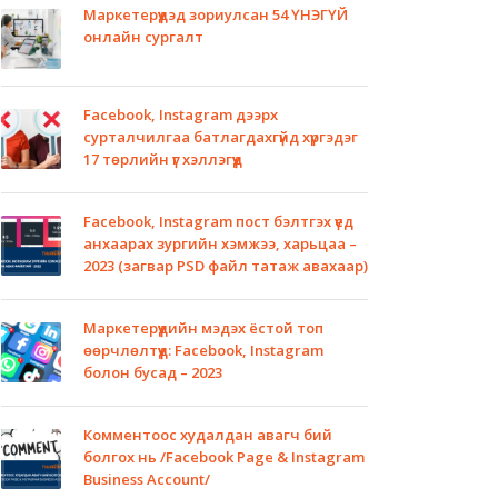
Маркетерүүдэд зориулсан 54 ҮНЭГҮЙ
онлайн сургалт
Facebook, Instagram дээрх
сурталчилгаа батлагдахгүйд хүргэдэг
17 төрлийн үг хэллэгүүд
Facebook, Instagram пост бэлтгэх үед
анхаарах зургийн хэмжээ, харьцаа –
2023 (загвар PSD файл татаж авахаар)
Маркетерүүдийн мэдэх ёстой топ
өөрчлөлтүүд: Facebook, Instagram
болон бусад – 2023
Комментоос худалдан авагч бий
болгох нь /Facebook Page & Instagram
Business Account/