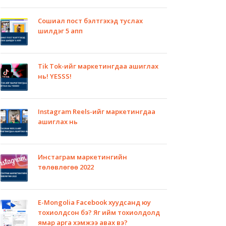
Сошиал пост бэлтгэхэд туслах
шилдэг 5 апп
Tik Tok-ийг маркетингдаа ашиглах
нь! YESSS!
Instagram Reels-ийг маркетингдаа
ашиглах нь
Инстаграм маркетингийн
төлөвлөгөө 2022
E-Mongolia Facebook хуудсанд юу
тохиолдсон бэ? Яг ийм тохиолдолд
ямар арга хэмжээ авах вэ?