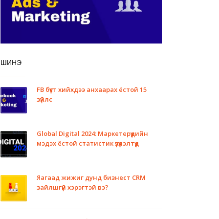
ШИНЭ
FB бүүст хийхдээ анхаарах ёстой 15
зүйлс
Global Digital 2024: Маркетерүүдийн
мэдэх ёстой статистик үзүүлэлтүүд
Яагаад жижиг дунд бизнест CRM
зайлшгүй хэрэгтэй вэ?