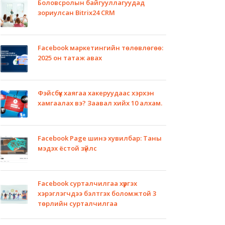
Боловсролын байгууллагуудад
зориулсан Bitrix24 CRM
Facebook маркетингийн төлөвлөгөө:
2025 он татаж авах
Фэйсбүүк хаягаа хакеруудаас хэрхэн
хамгаалах вэ? Заавал хийх 10 алхам.
Facebook Page шинэ хувилбар: Таны
мэдэх ёстой зүйлс
Facebook сурталчилгаа хүргэх
хэрэглэгчдээ бэлтгэх боломжтой 3
төрлийн сурталчилгаа