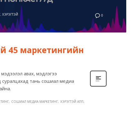
Г
,
ХЭРЭГТЭЙ
0
тэй 45 маркетингийн
мэдээлэл авах, мэдлэгээ
д суралцахад тань сошиал медиа
айна.
ЕТИНГ
СОШИАЛ МЕДИА МАРКЕТИНГ
ХЭРЭГТЭЙ АПП