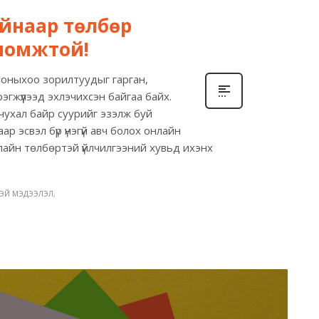
айнаар төлбөр
оломжтой!
7 оныхоо зорилтуудыг гарган,
гжүүлээд эхлэчихсэн байгаа байх.
 чухал байр суурийг эзэлж буй
р эсвэл бүр үнэгүй авч болох онлайн
нлайн төлбөртэй үйлчилгээний хувьд ихэнх
ТЭЙ МЭДЭЭЛЭЛ