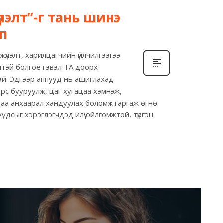
үлэлт”-г тань шинэ
пп
үүлэлт, харилцагчийн үйлчилгээгээ
дүнтэй болгоё гэвэл ТА доорх
й. Эдгээр аппууд нь ашиглахад
рс бууруулж, цаг хугацаа хэмнэж,
даа анхаарал хандуулах боломж гаргаж өгнө.
дсыг хэрэглэгчдэд илүү ойлгомжтой, түргэн