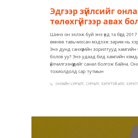
Эдгээр зүйлсийг онл
төлөхгүйгээр авах б
Шинэ он эхлэж буй энэ үед та бүгд 201
өмнөө тавьчихсан мэдээж зарим нь хэрэ
Энэ дунд санхүүгийн зорилтууд хамгийн
болов уу? Энэ удаад бид хамгийн хямдаа
үйлчилгээнүүдийг санал болгож байна. О
тохиолдолд сар тутмын
ОНЛАЙН СУРГАЛТ
СУРГАЛТ
ХЭРЭГТЭЙ АПП
ХЭРЭГ