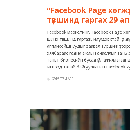
“Facebook Page хөгжү
түвшинд гаргах 29 а
Facebook маркетинг, Facebook Page хөгж
шинэ түвшинд гаргаж, илүү идэвхтэй, үр 
аппликейшнуудыг заавал туршиж үзээрэ
хялбараас гадна ажлын ачааллыг тань э
таныг бизнесийн бусад үйл ажиллагаан
Ингээд танай байгууллагын Facebook хуу
ХЭРЭГТЭЙ АПП