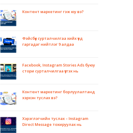
Контент маркетинг гэж юу вэ?
Фэйсбүүк сурталчилгаа хийх үед
гаргадаг нийтлэг 9 алдаа
Facebook, Instagram Stories Ads буюу
стори сурталчилгаа үүсгэх нь
Контент маркетинг борлуулалтанд
хэрхэн туслах вэ?
Хэрэглэгчийн туслах – Instagram
Direct Message тохируулах нь