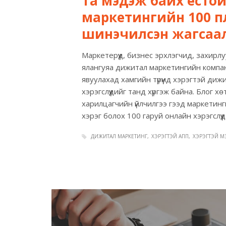
Та мэдэж байх ёсто
маркетингийн 100 п
шинэчилсэн жагсаа
Маркетерүүд, бизнес эрхлэгчид, захир
ялангуяа дижитал маркетингийн компан
явуулахад хамгийн түрүүнд хэрэгтэй д
хэрэгслүүдийг танд хүргэж байна. Блог хөт
харилцагчийн үйлчилгээ гээд маркетинги
хэрэг болох 100 гаруй онлайн хэрэгслү
ДИЖИТАЛ МАРКЕТИНГ
ХЭРЭГТЭЙ АПП
ХЭРЭГТЭЙ М