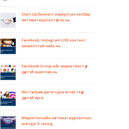
Start Up бизнест зориулсан хялбар
автоматжуулалт үүсгэх нь
Facebook, Instagram LIVE контент
амжилттай хийх нь
Facebook Group-ийг маркетингт үр
дүнтэй ашиглах нь
Инстаграм дагагчдаа өсгөх 14 үр
дүнтэй арга
Маркетингийн автоматжуулалтын
шилдэг 6 тренд