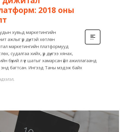
й дижитал
латформ: 2018 оны
лт
луудын хувьд маркетингийн
ит ажлыг үр дүнтэй хөтлөн
ижитал маркетингийн платформууд
лөх, судалгаа хийх, үр дүнгээ хянах,
йн бүхий л үе шатыг хамарсан үйл ажиллагаанд
үд энд багтсан. Ингээд Таны мэдэж байх
ЭДЭЭЛЭЛ