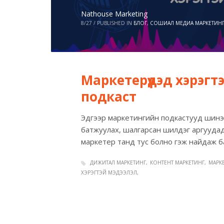
Nathouse Marketing
8/27
/
PUBLISHED IN
БЛОГ
,
СОШИАЛ МЕДИА МАРКЕТИН
Маркетерүүдэд хэрэг
подкаст
Эдгээр маркетингийн подкастууд шинэ 
батжуулах, шалгарсан шилдэг аргууда
маркетер танд тус болно гэж найдаж б
ДИЖИТАЛ МАРКЕТИНГ
КОНТЕНТ МАРКЕТИНГ
МАРК
ХЭРЭГТЭЙ МЭДЭЭЛЭЛ