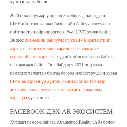
дүнгээс харж болно.
2020 оны 2 дугаар улиралд Facebook-д цацагдсан
LIVE-ийн тоог харвал бизнесийн байгууллагуудын
нийт постын ойролцоогоор 1%-г LIVE эзэлж байна.
Эндээс
бизнесийн байгууллагууд LIVE контентийг
хэрэглэгчтэйгээ холбоо харилцаагаа хадгалах
өгөөжтэй арга хэрэгсэл
гэдгийг ойлгож эхэлж байгаа
нь харагдаж байна. Энэ байдал ч 2021 онд улам л
нэмэгдэх төлөвтэй байгаа бөгөөд маркетеруудын хувьд
LIVE-аа хэрхэн үр дүнтэй, зайнаас хийх тал дээр
анхаарч, чанар, агуулгын хувьд сайтар ажиллах
хэрэгцээ
үүсэх нь ээ.
FACEBOOK ДЭХ AR ЭКОСИСТЕМ
Хурдацтай өсөж байгаа Augmented Reality (AR) болон