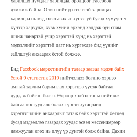
харилцах нууцлаг харилцаа, оролцоог Facebook
дэмжиж байна. Олон нийтэд нээлттэй харилцах
харилцаа нь мэдээлэл авахыг хүсээгүй бусад хүмүүст ч
хүчээр харуулж, хувь хүний эрхэнд халдаж буй спам
шинж чанартай учир хэрэгтэй хүнд нь хэрэгтэй
мэдээллийг хэрэгтэй цагт нь хүргэхдээ бид үүнийг
зайлшгүй анхаарах ёстой болжээ.
Бид
Facebook маркетингийн талаар заавал мэдэж байх
ёстой 9 статистик 2019
нийтлэлдээ богино хэрнээ
амттай зарчим баримтлах хэрэгцээ үүсэж байгааг
дурдаж байсан билээ. Өөрөөр хэлбэл таны нийтэлж
байгаа постууд аль болох түргэн хугацаанд
хэрэглэгчдийн анхаарлыг татаж байх хэрэгтэй бөгөөд
бусад мэдээллээ газардах хуудас эсвэл мессенжерээр
дамжуулан өгөх нь илүү үр дүнтэй болж байна. Дахин