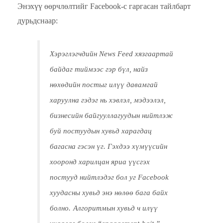
Энэхүү өөрчлөлтийг Facebook-с гаргасан тайлбарт
дурьдснаар:
Хэрэглэгчдийн News Feed хязгаартай
байдаг тиймээс гэр бүл, найз
нөхөдийн постыг илүү давамгай
харуулна гэдэг нь хэвлэл, мэдээлэл,
бизнесийн байгууллагуудын нийтлэж
буй постуудын хувьд харагдац
багасна гэсэн үг. Гэхдээ хүмүүсийн
хооронд харилцан яриа үүсгэх
постууд нийтлэдэг бол уг Facebook
хуудасны хувьд энэ нөлөө бага байх
болно.
Алгоритмын хувьд ч илүү