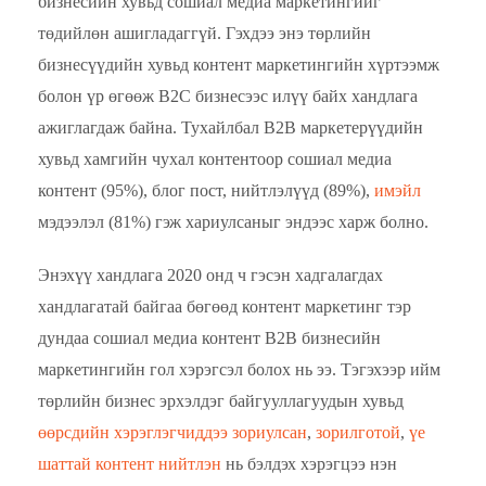
бизнесийн хувьд сошиал медиа маркетингийг
төдийлөн ашигладаггүй. Гэхдээ энэ төрлийн
бизнесүүдийн хувьд контент маркетингийн хүртээмж
болон үр өгөөж B2C бизнесээс илүү байх хандлага
ажиглагдаж байна. Тухайлбал B2B маркетерүүдийн
хувьд хамгийн чухал контентоор сошиал медиа
контент (95%), блог пост, нийтлэлүүд (89%),
имэйл
мэдээлэл (81%) гэж хариулсаныг эндээс харж болно.
Энэхүү хандлага 2020 онд ч гэсэн хадгалагдах
хандлагатай байгаа бөгөөд контент маркетинг тэр
дундаа сошиал медиа контент B2B бизнесийн
маркетингийн гол хэрэгсэл болох нь ээ. Тэгэхээр ийм
төрлийн бизнес эрхэлдэг байгууллагуудын хувьд
өөрсдийн хэрэглэгчиддээ зориулсан
,
зорилготой
,
үе
шаттай контент нийтлэн
нь бэлдэх хэрэгцээ нэн