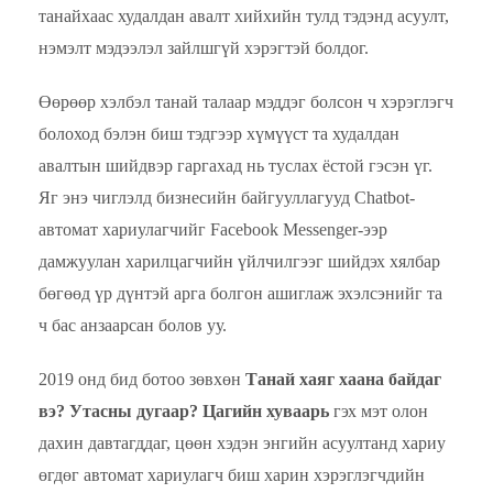
танайхаас худалдан авалт хийхийн тулд тэдэнд асуулт,
нэмэлт мэдээлэл зайлшгүй хэрэгтэй болдог.
Өөрөөр хэлбэл танай талаар мэддэг болсон ч хэрэглэгч
болоход бэлэн биш тэдгээр хүмүүст та худалдан
авалтын шийдвэр гаргахад нь туслах ёстой гэсэн үг.
Яг энэ чиглэлд бизнесийн байгууллагууд Chatbot-
автомат хариулагчийг Facebook Messenger-ээр
дамжуулан харилцагчийн үйлчилгээг шийдэх хялбар
бөгөөд үр дүнтэй арга болгон ашиглаж эхэлсэнийг та
ч бас анзаарсан болов уу.
2019 онд бид ботоо зөвхөн
Танай хаяг хаана байдаг
вэ? Утасны дугаар? Цагийн хуваарь
гэх мэт олон
дахин давтагддаг, цөөн хэдэн энгийн асуултанд хариу
өгдөг автомат хариулагч биш харин хэрэглэгчдийн