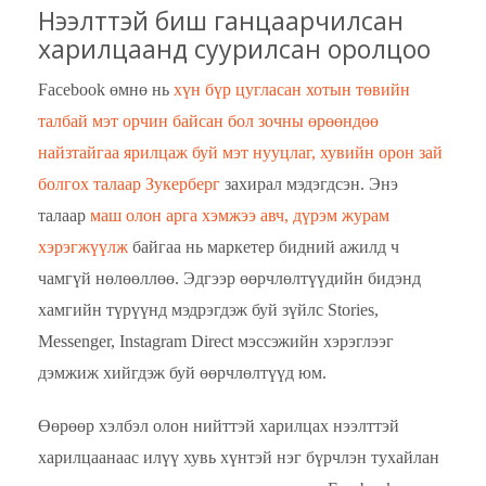
Нээлттэй биш ганцаарчилсан
харилцаанд суурилсан оролцоо
Facebook өмнө нь
хүн бүр цугласан хотын төвийн
талбай мэт орчин байсан бол зочны өрөөндөө
найзтайгаа ярилцаж буй мэт нууцлаг, хувийн орон зай
болгох талаар Зукерберг
захирал мэдэгдсэн. Энэ
талаар
маш олон арга хэмжээ авч, дүрэм журам
хэрэгжүүлж
байгаа нь маркетер бидний ажилд ч
чамгүй нөлөөллөө. Эдгээр өөрчлөлтүүдийн бидэнд
хамгийн түрүүнд мэдрэгдэж буй зүйлс Stories,
Messenger, Instagram Direct мэссэжийн хэрэглээг
дэмжиж хийгдэж буй өөрчлөлтүүд юм.
Өөрөөр хэлбэл олон нийттэй харилцах нээлттэй
харилцаанаас илүү хувь хүнтэй нэг бүрчлэн тухайлан