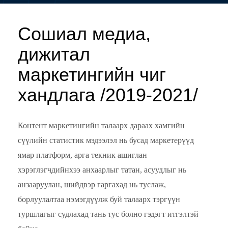
Сошиал медиа,
дижитал
маркетингийн чиг
хандлага /2019-2021/
Контент маркетингийн талаарх дараах хамгийн
сүүлийн статистик мэдээлэл нь бусад маркетерүүд
ямар платформ, арга текник ашиглан
хэрэглэгчдийнхээ анхаарлыг татан, асуудлыг нь
анзааруулан, шийдвэр гаргахад нь туслаж,
борлуулалтаа нэмэгдүүлж буй талаарх тэргүүн
туршлагыг судлахад тань тус болно гэдэгт итгэлтэй