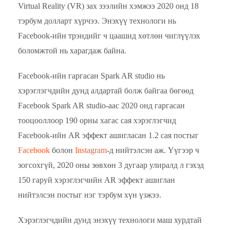
Virtual Reality (VR) зах зээлийн хэмжээ 2020 онд 18
тэрбум долларт хүрчээ. Энэхүү технологи нь
Facebook-ийн трэндийг ч цаашид хөтлөн чиглүүлэх
боломжтой нь харагдаж байна.
Facebook-ийн гаргасан Spark AR studio нь
хэрэглэгчдийн дунд алдартай болж байгаа бөгөөд
Facebook Spark AR studio-аас 2020 онд гаргасан
тооцооллоор 190 орны хагас сая хэрэглэгчид
Facebook-ийн AR эффект ашигласан 1.2 сая постыг
Facebook
болон
Instagram
-д нийтэлсэн аж. Үүгээр ч
зогсохгүй, 2020 оны зөвхөн 3 дугаар улиралд л гэхэд
150 гаруй хэрэглэгчийн AR эффект ашиглан
нийтэлсэн постыг нэг тэрбум хүн үзжээ.
Хэрэглэгчдийн дунд энэхүү технологи маш хурдтай