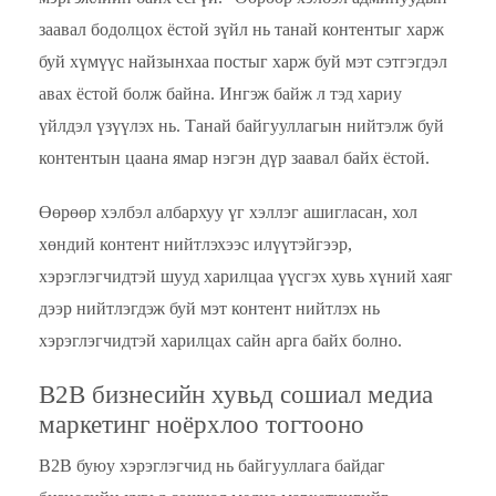
заавал бодолцох ёстой зүйл нь танай контентыг харж
буй хүмүүс найзынхаа постыг харж буй мэт сэтгэгдэл
авах ёстой болж байна. Ингэж байж л тэд хариу
үйлдэл үзүүлэх нь. Танай байгууллагын нийтэлж буй
контентын цаана ямар нэгэн дүр заавал байх ёстой.
Өөрөөр хэлбэл албархуу үг хэллэг ашигласан, хол
хөндий контент нийтлэхээс илүүтэйгээр,
хэрэглэгчидтэй шууд харилцаа үүсгэх хувь хүний хаяг
дээр нийтлэгдэж буй мэт контент нийтлэх нь
хэрэглэгчидтэй харилцах сайн арга байх болно.
B2B бизнесийн хувьд сошиал медиа
маркетинг ноёрхлоо тогтооно
B2B буюу хэрэглэгчид нь байгууллага байдаг