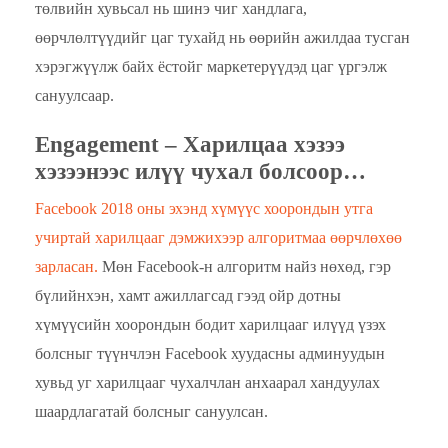
төлвийн хувьсал нь шинэ чиг хандлага,
өөрчлөлтүүдийг цаг тухайд нь өөрийн ажилдаа тусган
хэрэгжүүлж байх ёстойг маркетерүүдэд цаг үргэлж
сануулсаар.
Engagement
– Харилцаа хэзээ
хэзээнээс илүү чухал болсоор…
Facebook 2018 оны эхэнд хүмүүс хоорондын утга
учиртай харилцааг дэмжихээр алгоритмаа өөрчлөхөө
зарласан.
Мөн Facebook-н алгоритм найз нөхөд, гэр
бүлийнхэн, хамт ажиллагсад гээд ойр дотны
хүмүүсийн хоорондын бодит харилцааг илүүд үзэх
болсныг түүнчлэн Facebook хуудасны админуудын
хувьд уг харилцааг чухалчлан анхаарал хандуулах
шаардлагатай болсныг сануулсан.