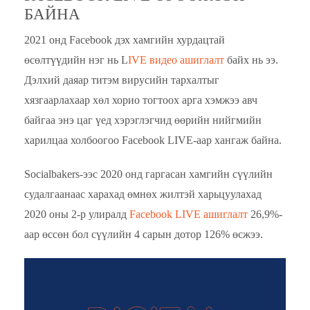
БАЙНА
2021 онд Facebook дэх хамгийн хурдацтай
өсөлтүүдийн нэг нь L
IVE видео ашиглалт
байх нь ээ.
Дэлхий даяар титэм вирусийн тархалтыг
хязгаарлахаар хөл хорио тогтоох арга хэмжээ авч
байгаа энэ цаг үед хэрэглэгчид өөрийн нийгмийн
харилцаа холбоогоо Facebook LIVE-аар хангаж байна.
Socialbakers-ээс 2020 онд гаргасан хамгийн сүүлийн
судалгаанаас харахад өмнөх жилтэй харьцуулахад
2020 оны 2-р улиралд
Facebook LIVE ашиглалт
26,9%-
аар өссөн бол сүүлийн 4 сарын дотор 126% өсжээ.