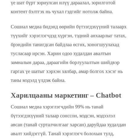
үе шат бүрт зориулсан илүү дараалал, зорилготой
контент бэлтгэх нь чухал гэдгийг нотолж байна.
Сошиал медиа бидэнд өөрийн бүтээгдэхүүний талаарх
түүхийг хэрэглэгчдэд хүргэн, тэдний анхаарлыг татах,
брэндийн танигдсан байдлаа өсгөх, хоногшуулахад
тусласаар ирсэн. Харин одоо худалдан авалтын
замналын дараа, дараагийн борлуулалтын шийдвэр
гаргах үе шатыг хэрхэн хялбар, амар болгох хэсэг нь
таны мэдэлд үлдэж байна.
Харилцааны маркетинг – C
hatbot
Сошиал медиа хэрэглэгчдийн 99% нь танай
бүтээгдэхүүний талаар сонссон, мэдсэн, мэдээлэл
авсан (танай сурталчилгааг харсан) даруйдаа худалдан
авалт хийдэггүй. Танай хэрэглэгч болохын тулд,