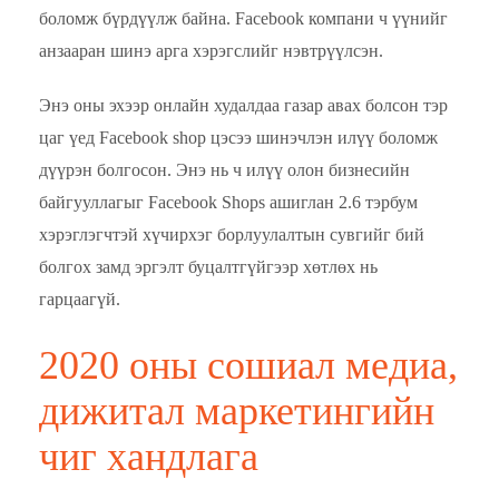
боломж бүрдүүлж байна. Facebook компани ч үүнийг
анзааран шинэ арга хэрэгслийг нэвтрүүлсэн.
Энэ оны эхээр онлайн худалдаа газар авах болсон тэр
цаг үед Facebook shop цэсээ шинэчлэн илүү боломж
дүүрэн болгосон. Энэ нь ч илүү олон бизнесийн
байгууллагыг Facebook Shops ашиглан 2.6 тэрбум
хэрэглэгчтэй хүчирхэг борлуулалтын сувгийг бий
болгох замд эргэлт буцалтгүйгээр хөтлөх нь
гарцаагүй.
2020 оны сошиал медиа,
дижитал маркетингийн
чиг хандлага