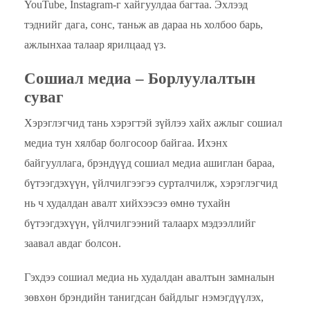
YouTube, Instagram-г хайгуулдаа багтаа. Эхлээд
тэднийг дага, сонс, таньж ав дараа нь холбоо барь,
ажлынхаа талаар ярилцаад үз.
Сошиал медиа – Борлуулалтын
суваг
Хэрэглэгчид тань хэрэгтэй зүйлээ хайх ажлыг сошиал
медиа тун хялбар болгосоор байгаа. Ихэнх
байгууллага, брэндүүд сошиал медиа ашиглан бараа,
бүтээгдэхүүн, үйлчилгээгээ сурталчилж, хэрэглэгчид
нь ч худалдан авалт хийхээсээ өмнө тухайн
бүтээгдэхүүн, үйлчилгээний талаарх мэдээллийг
заавал авдаг болсон.
Гэхдээ сошиал медиа нь худалдан авалтын замналын
зөвхөн брэндийн танигдсан байдлыг нэмэгдүүлэх,