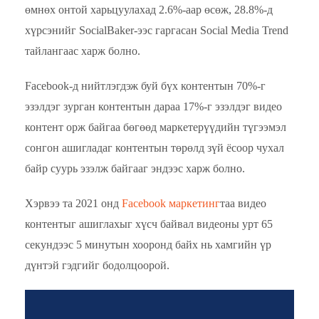
өмнөх онтой харьцуулахад 2.6%-аар өсөж, 28.8%-д
хүрсэнийг SocialBaker-ээс гаргасан Social Media Trend
тайлангаас харж болно.
Facebook-д нийтлэгдэж буй бүх контентын 70%-г
эзэлдэг зурган контентын дараа 17%-г эзэлдэг видео
контент орж байгаа бөгөөд маркетерүүдийн түгээмэл
сонгон ашигладаг контентын төрөлд зүй ёсоор чухал
байр суурь эзэлж байгааг эндээс харж болно.
Хэрвээ та 2021 онд
Facebook маркетинг
таа видео
контентыг ашиглахыг хүсч байвал видеоны урт 65
секундээс 5 минутын хооронд байх нь хамгийн үр
дүнтэй гэдгийг бодолцоорой.