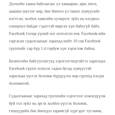
Дэлхийн хаана байгаагаас үл хамааран, арьс өнгө,
шашин шүтлэг өөр, бие биенээ үл таних хүмүүсийг
нэгтгэн, холбох хамгийн хүчирхэг зүйл нь нэгдмэл
сонирхол байдаг гэдэгтэй маргах хүн байхгүй байх.
Facebook Group үүний нэг нотолгоо юм. Facebook-ийн
гаргасан судалгаанаас харахад нийт 10 сая Facebook
группийг сар бүр 1.4 тэрбум хүн хэрэглэж байна.
Бизнесийн байгууллагууд хэрэглэгчидтэйгээ харилцах
Facebook групп нээхээс гадна бусад хүмүүстэй
харилцаа үүсгэх боломж бүрдүүлэх өөр группд нэгдэх
боломжтой.
Судалгаанаас харахад группийн хэрэглээг нэмэгдүүлж
буй гол зүйл нь эргэх холбоо үүсгэх боломж,
гишүүдийн бие биендээ харамгүй хүргэдэг тусламж,