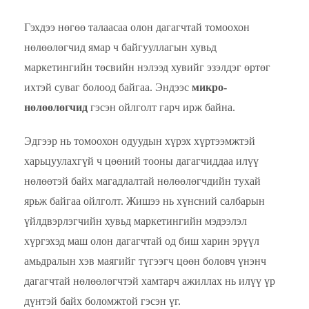
Гэхдээ нөгөө талаасаа олон дагагчтай томоохон
нөлөөлөгчид ямар ч байгууллагын хувьд
маркетингийн төсвийн нэлээд хувийг эзэлдэг өртөг
ихтэй суваг болоод байгаа. Эндээс
микро-
нөлөөлөгчид
гэсэн ойлголт гарч ирж байна.
Эдгээр нь томоохон одуудын хүрэх хүртээмжтэй
харьцуулахгүй ч цөөний тооны дагагчиддаа илүү
нөлөөтэй байх магадлалтай нөлөөлөгчдийн тухай
ярьж байгаа ойлголт.
Жишээ нь хүнсний салбарын
үйлдвэрлэгчийн хувьд маркетингийн мэдээлэл
хүргэхэд маш олон дагагчтай од биш харин эрүүл
амьдралын хэв маягийг түгээгч цөөн боловч үнэнч
дагагчтай нөлөөлөгчтэй хамтарч ажиллах нь илүү үр
дүнтэй байх боломжтой гэсэн үг.