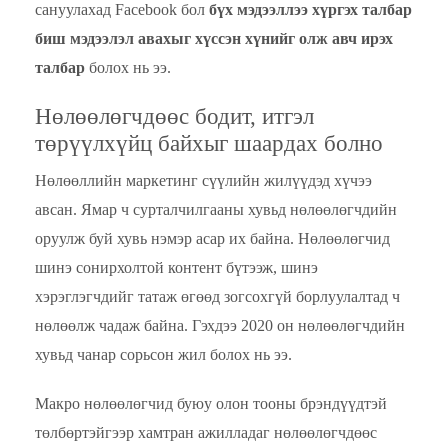
сануулахад Facebook бол
бүх мэдээллээ хүргэх талбар
биш мэдээлэл авахыг хүссэн хүнийг олж авч ирэх
талбар
болох нь ээ.
Нөлөөлөгчдөөс бодит, итгэл
төрүүлхүйц байхыг шаардах болно
Нөлөөллийн маркетинг сүүлийн жилүүдэд хүчээ
авсан. Ямар ч сурталчилгааны хувьд нөлөөлөгчдийн
оруулж буй хувь нэмэр асар их байна. Нөлөөлөгчид
шинэ сонирхолтой контент бүтээж, шинэ
хэрэглэгчдийг татаж өгөөд зогсохгүй борлуулалтад ч
нөлөөлж чадаж байна. Гэхдээ 2020 он нөлөөлөгчдийн
хувьд чанар сорьсон жил болох нь ээ.
Макро нөлөөлөгчид буюу олон тооны брэндүүдтэй
төлбөртэйгээр хамтран ажилладаг нөлөөлөгчдөөс