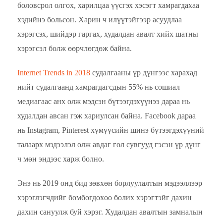
боловсрол олгох, харилцаа үүсгэх хэсэгт хамрагдахаа
хэдийнэ больсон. Харин ч илүүтэйгээр асуудлаа
хэрэгсэх, шийдэр гаргах, худалдан авалт хийх шатны
хэрэгсэл болж өөрчлөгдөж байна.
Internet Trends in 2018
судалгааны үр дүнгээс харахад
нийт судалгаанд хамрагдагсдын 55% нь сошиал
медиагаас анх олж мэдсэн бүтээгдэхүүнээ дараа нь
худалдан авсан гэж хариулсан байна. Facebook дараа
нь Instagram, Pinterest хүмүүсийн шинэ бүтээгдэхүүний
талаарх мэдээлэл олж авдаг гол сувгууд гэсэн үр дүнг
ч мөн эндээс харж болно.
Энэ нь 2019 онд бид зөвхөн борлуулалтын мэдээллээр
хэрэглэгчдийг бөмбөгдөхөө болих хэрэгтэйг дахин
дахин сануулж буй хэрэг. Худалдан авалтын замналын