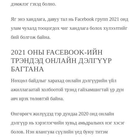
дэмжлэг гэхэд болно.
Яг энэ хандлага, давуу тал нь Facebook групп 2021 онд
улам чухалд тооцогдох чиг хандлага болох хүлээлтийг
бий болгож байна.
2021 ОНЫ FACEBOOK-ИЙН
ТРЭНДЭД ОНЛАЙН ДЭЛГҮҮР
БАГТАНА
Нөхцөл байдлыг харахад онлайн дэлгүүрийн үйл
ажиллагаатай холбоотой трэнд гайхамшигтай үр дүн
авч ирэх төлөвтэй байна.
Өнгөрөгч жилүүдэд тэр дундаа 2020 онд онлайн
дэлгүүр нь хэрэглэгчийн хувьд амьдралынх нэг хэсэг
болов. Нэн ялангуяа сүүлийн үед буюу титэм