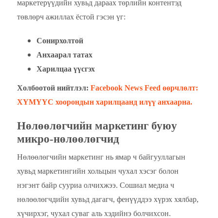
маркетерүүдийн хувьд дараах төрлийн контентэд
төвлөрч ажиллах ёстой гэсэн үг:
Сонирхолтой
Анхаарал татах
Харилцаа үүсгэх
Холбоотой нийтлэл:
Facebook News Feed өөрчлөлт:
ХҮМҮҮС хоорондын харилцаанд илүү анхаарна.
Нөлөөлөгчийн маркетинг буюу
микро-нөлөөлөгчид
Нөлөөлөгчийн маркетинг нь ямар ч байгууллагын
хувьд маркетингийн хольцын чухал хэсэг болон
нэгэнт байр сууриа олчихжээ. Сошиал медиа ч
нөлөөлөгчдийн хувьд дагагч, фенүүддээ хүрэх хялбар,
хүчирхэг, чухал суваг аль хэдийнэ болчихсон.