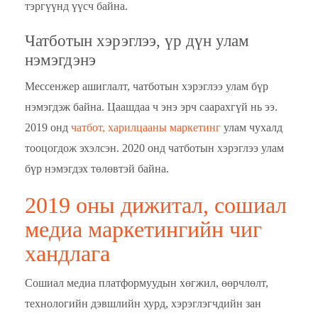
тэргүүнд үүсч байна.
Чатботын хэрэглээ, үр дүн улам
нэмэгдэнэ
Мессенжер ашиглалт, чатботын хэрэглээ улам бүр
нэмэгдэж байна. Цаашдаа ч энэ эрч саарахгүй нь ээ.
2019 онд
чатбот, харилцааны маркетинг
улам чухалд
тооцогдож эхэлсэн. 2020 онд чатботын хэрэглээ улам
бүр нэмэгдэх төлөвтэй байна.
2019 оны дижитал, сошиал
медиа маркетингийн чиг
хандлага
Сошиал медиа платформуудын хөгжил, өөрчлөлт,
технологийн дэвшлийн хурд, хэрэглэгчдийн зан