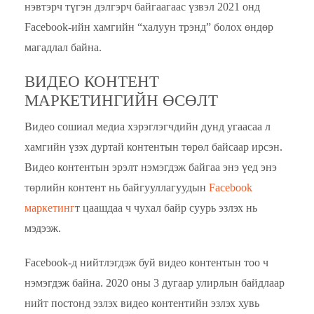
нэвтэрч түгэн дэлгэрч байгаагаас үзвэл 2021 онд
Facebook-ийн хамгийн “халуун трэнд” болох өндөр
магадлал байна.
ВИДЕО КОНТЕНТ
МАРКЕТИНГИЙН ӨСӨЛТ
Видео сошиал медиа хэрэглэгчдийн дунд угаасаа л
хамгийн үзэх дуртай контентын төрөл байсаар ирсэн.
Видео контентын эрэлт нэмэгдэж байгаа энэ үед энэ
төрлийн контент нь байгууллагуудын
Facebook
маркетинг
т цаашдаа ч чухал байр суурь эзлэх нь
мэдээж.
Facebook-д нийтлэгдэж буй видео контентын тоо ч
нэмэгдэж байна. 2020 оны 3 дугаар улирлын байдлаар
нийт постонд эзлэх видео контентийн эзлэх хувь