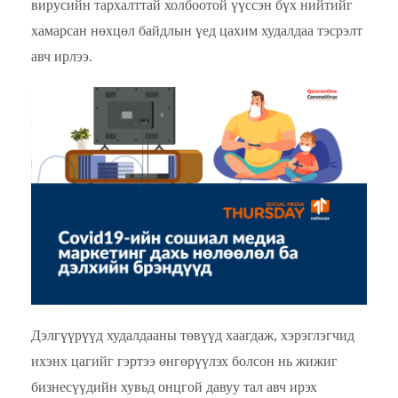
вирусийн тархалттай холбоотой үүссэн бүх нийтийг
хамарсан нөхцөл байдлын үед цахим худалдаа тэсрэлт
авч ирлээ.
Дэлгүүрүүд худалдааны төвүүд хаагдаж, хэрэглэгчид
ихэнх цагийг гэртээ өнгөрүүлэх болсон нь жижиг
бизнесүүдийн хувьд онцгой давуу тал авч ирэх