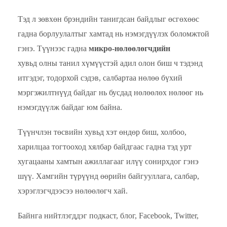
Тэд л зөвхөн брэндийн танигдсан байдлыг өсгөхөөс
гадна борлуулалтыг хамтад нь нэмэгдүүлэх боломжтой
гэнэ.
Түүнээс гадна
микро-нөлөөлөгчдийн
хувьд олны танил хүмүүстэй адил олон биш ч тэдэнд
итгэдэг, тодорхой сэдэв, салбартаа нөлөө бүхий
мэргэжилтнүүд байдаг нь бусдад нөлөөлөх нөлөөг нь
нэмэгдүүлж байдаг юм байна.
Түүнчлэн төсвийн хувьд хэт өндөр биш, холбоо,
харилцаа тогтооход хялбар байдгаас гадна тэд урт
хугацааны хамтын ажиллагааг илүү сонирхдог гэнэ
шүү.
Хамгийн түрүүнд өөрийн байгууллага, салбар,
хэрэглэгчдээсээ нөлөөлөгч хай.
Байнга нийтлэгддэг подкаст, блог, Facebook, Twitter,