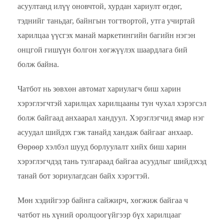
асуултанд илүү оновчтой, хурдан хариулт өгдөг,
тэднийг таньдаг, байнгын тогтвортой, утга учиртай
харилцаа үүсгэх манай маркетингийн багийн нэгэн
онцгой гишүүн болгон хөгжүүлэх шаардлага бий
болж байна.
Чатбот нь зөвхөн автомат хариулагч биш харин
хэрэглэгчтэй харилцах харилцааны тун чухал хэрэгсэл
болж байгаад анхаарал хандуул. Хэрэглэгчид ямар нэг
асуудал шийдэх гэж танайд хандаж байгааг анхаар.
Өөрөөр хэлбэл шууд борлуулалт хийх биш харин
хэрэглэгчдэд тань тулгараад байгаа асуудлыг шийдэхэд
танай бот зориулагдсан байх хэрэгтэй.
Мөн хэдийгээр байнга сайжирч, хөгжиж байгаа ч
чатбот нь хүний оролцоогүйгээр бүх харилцааг