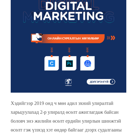
Хэдийгээр 2019 онд ч мөн адил эхний улиралтай
харьцуулахад 2-р улиралд өсөлт ажиглагдаж байсан
боловч энэ жилийн өсөлт ердийн улирлын шинжтэй
өсөлт гэж үзэхэд хэт өндөр байгааг дээрх судалгааны