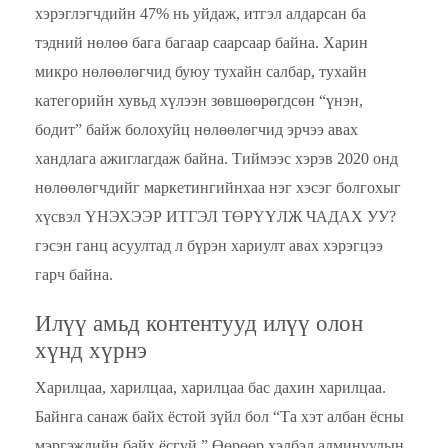
хэрэглэгчдийн 47% нь уйдаж, итгэл алдарсан ба
тэдний нөлөө бага багаар саарсаар байна. Харин
микро нөлөөлөгчид буюу тухайн салбар, тухайн
категорийн хувьд хүлээн зөвшөөрөгдсөн “үнэн,
бодит” байж болохуйц нөлөөлөгчид эрчээ авах
хандлага ажиглагдаж байна. Тиймээс хэрэв 2020 онд
нөлөөлөгчдийг маркетингийнхаа нэг хэсэг болгохыг
хүсвэл ҮНЭХЭЭР ИТГЭЛ ТӨРҮҮЛЖ ЧАДАХ УУ?
гэсэн ганц асуултад л бүрэн хариулт авах хэрэгцээ
гарч байна.
Илүү амьд контентууд илүү олон
хүнд хүрнэ
Харилцаа, харилцаа, харилцаа бас дахин харилцаа.
Байнга санаж байх ёстой зүйл бол “Та хэт албан ёсны
мэргэжлийн байх ёсгүй.” Өөрөөр хэлбэл админуудын