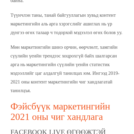
байна.
Түүнчлэн таны, танай байгууллагын хувьд контент
маркетингийн аль арга хэрэгслийг ашиглах нь үр
дүнгээ өгөх талаар ч тодорхой мэдээлэл өгөх болов уу.
Мөн маркетингийн шинэ орчин, өөрчлөлт, хамгийн
сүүлийн үеийн трендээс хоцрохгүй байх шалгарсан
арга нь маркетингийн сүүлийн үеийн статистик
мэдээллийг цаг алдалгүй танилцах юм. Ингээд 2019-
2021 оны контент маркетингийн чиг хандлагатай
танилцъя.
Фэйсбүүк маркетингийн
2021 оны чиг хандлага
FACEBOOK LIVE ӨГӨӨЖТЭЙ