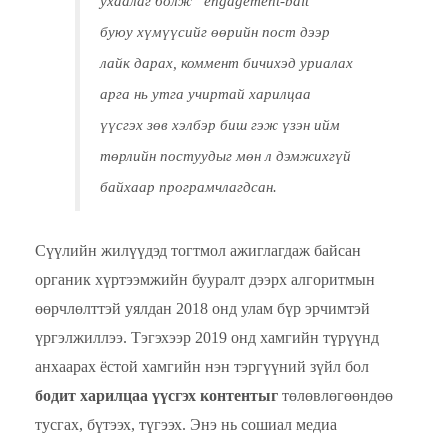
ухаалаг болж “engagement-bait ”
буюу хүмүүсийг өөрийн пост дээр
лайк дарах, коммент бичихэд уриалах
арга нь утга учиртай харилцаа
үүсгэх зөв хэлбэр биш гэж үзэн ийм
төрлийн постуудыг мөн л дэмжихгүй
байхаар програмчлагдсан.
Сүүлийн жилүүдэд тогтмол ажиглагдаж байсан
органик хүртээмжийн бууралт дээрх алгоритмын
өөрчлөлттэй уялдан 2018 онд улам бүр эрчимтэй
үргэлжиллээ.
Тэгэхээр 2019 онд хамгийн түрүүнд
анхаарах ёстой хамгийн нэн тэргүүний зүйл бол
бодит харилцаа үүсгэх контентыг
төлөвлөгөөндөө
тусгах, бүтээх, түгээх. Энэ нь сошиал медиа