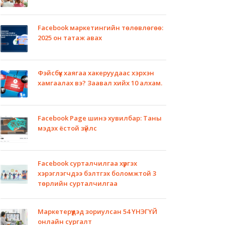
Facebook маркетингийн төлөвлөгөө:
2025 он татаж авах
Фэйсбүүк хаягаа хакеруудаас хэрхэн
хамгаалах вэ? Заавал хийх 10 алхам.
Facebook Page шинэ хувилбар: Таны
мэдэх ёстой зүйлс
Facebook сурталчилгаа хүргэх
хэрэглэгчдээ бэлтгэх боломжтой 3
төрлийн сурталчилгаа
Маркетерүүдэд зориулсан 54 ҮНЭГҮЙ
онлайн сургалт