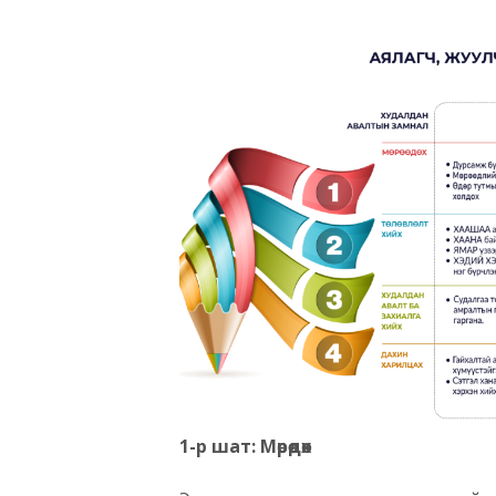
1-р шат: Мөрөөдөх