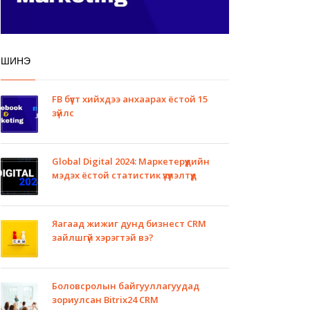
ШИНЭ
FB бүүст хийхдээ анхаарах ёстой 15
зүйлс
Global Digital 2024: Маркетерүүдийн
мэдэх ёстой статистик үзүүлэлтүүд
Яагаад жижиг дунд бизнест CRM
зайлшгүй хэрэгтэй вэ?
Боловсролын байгууллагуудад
зориулсан Bitrix24 CRM