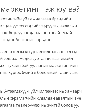
маркетинг гэж юу вэ?
ркетингийн үйл ажиллагаа брэндийн
илцаа үүсгэх сэдлийг төрүүлэх, аялалын
улах, борлуулах дараа нь танай тухай
олгодог болгохыг зорьдог.
алт хэвлэмэл сурталчилгаанаас эхлээд
ий сошиал медиа сурталчилгаа, имэйл
 мэт тухайн байгууллагын маркетингийн
гт нь хүргэх бүхий л боломжийг ашиглаж
ь бүтээгдэхүүн, үйлчилгээнээс нь хамаарч
алын хэрэглэгчийн худалдан авалтын 4 үе
гаагаа төвлөрүүлэх нь зүйтэй болов уу.