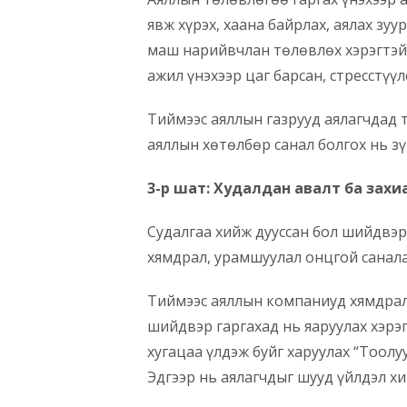
явж хүрэх, хаана байрлах, аялах зу
маш нарийвчлан төлөвлөх хэрэгтэй.
ажил үнэхээр цаг барсан, стресстүү
Тиймээс аяллын газрууд аялагчдад 
аяллын хөтөлбөр санал болгох нь зү
3-р шат: Худалдан авалт ба захи
Судалгаа хийж дууссан бол шийдвэр 
хямдрал, урамшуулал онцгой санала
Тиймээс аяллын компаниуд хямдрал
шийдвэр гаргахад нь яаруулах хэрэг
хугацаа үлдэж буйг харуулах “Тоолуу
Эдгээр нь аялагчдыг шууд үйлдэл хи