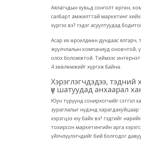
Аялагчдын хувьд сонголт өргөн, ко
салбарт амжилттай маркетинг хий
хүргэх вэ? гэдэг асуултуудад бодито
Асар их өрсөлдөөн дундаас ялгарч, 
жуулчлалын компаниуд оновчтой, ү
олох боломжтой. Тиймээс интернэт
4 зөвлөмжийг хүргэж байна.
Хэрэглэгчдэдээ, тэдний
үе шатуудад анхаарал ха
Юун түрүүнд сонирхогчийг сэтгэл х
зураглалыг нүдэнд харагдахуйцаар 
хэрэгцээ юу байх вэ? гэдгийг нарий
тохирсон маркетингийн арга хэрэг
үйлчлүүлэгчдийг бий болгодог давуу