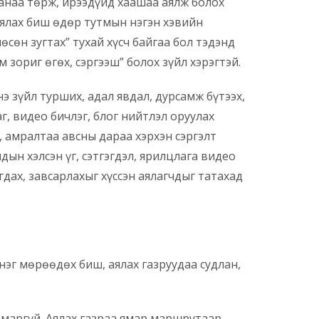
санаа төрж, ирээдүйд хаашаа аялж болох
 аялах биш өдөр тутмын нэгэн хэвийн
өсөн зугтах” тухай хүсч байгаа бол тэдэнд
 зориг өгөх, сэргээш” болох зүйл хэрэгтэй.
 зүйл турших, адал явдал, дурсамж бүтээх,
г, видео бичлэг, блог нийтлэл оруулах
, амралтаа авсны дараа хэрхэн сэргэлт
дын хэлсэн үг, сэтгэгдэл, ярилцлага видео
гдах, завсарлахыг хүссэн аялагчдыг татахад
 нэг мөрөөдөх биш, аялах газруудаа судлан,
амаргүй. Аялах газраа ямар маршрутаар