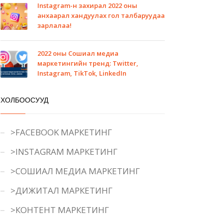
Instagram-н захирал 2022 оны
анхаарал хандуулах гол талбаруудаа
зарлалаа!
2022 оны Сошиал медиа
маркетингийн тренд: Twitter,
Instagram, TikTok, LinkedIn
ХОЛБООСУУД
>FACEBOOK МАРКЕТИНГ
>INSTAGRAM МАРКЕТИНГ
>СОШИАЛ МЕДИА МАРКЕТИНГ
>ДИЖИТАЛ МАРКЕТИНГ
>КОНТЕНТ МАРКЕТИНГ