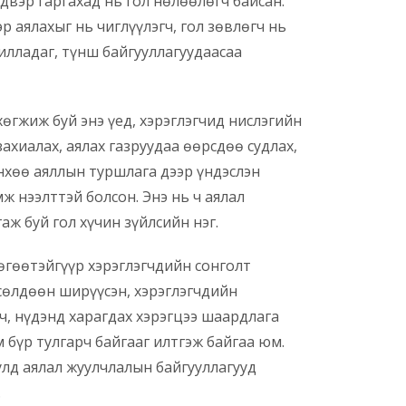
двэр гаргахад нь гол нөлөөлөгч байсан.
р аялахыг нь чиглүүлэгч, гол зөвлөгч нь
илладаг, түнш байгууллагуудаасаа
өгжиж буй энэ үед, хэрэглэгчид нислэгийн
ахиалах, аялах газруудаа өөрсдөө судлах,
нхөө аяллын туршлага дээр үндэслэн
ж нээлттэй болсон. Энэ нь ч аялал
ж буй гол хүчин зүйлсийн нэг.
өгөөтэйгүүр хэрэглэгчдийн сонголт
сөлдөөн ширүүсэн, хэрэглэгчдийн
ч, нүдэнд харагдах хэрэгцээ шаардлага
 бүр тулгарч байгааг илтгэж байгаа юм.
лд аялал жуулчлалын байгууллагууд
.