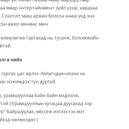
ураа ямар энтертайнмент зүйл үзэж, харахаа
 Сонголт маш арвин болсон өнөө үед энэ
лсэн ажил мөнөөс мөн.
төлөвлөгөө гаргахад нь тусалж, боломжийн
йтэй.
алга хийх
гаргах цаг ирлээ. Аялагчдын ихэнх нь
ас хожимдох тун дургүй.
, урамшууллаа байн байн мэдээлж,
тэй. (Урамшууллын хугацаа дуусахад хэр
р” байршуулах, мессеж илгээх гэх мэт.
йхэд нөлөөлдөг.)