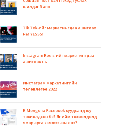
Сошиал пост бэлтгэхэд туслах
шилдэг 5 апп
Tik Tok-ийг маркетингдаа ашиглах
нь! YESSS!
Instagram Reels-ийг маркетингдаа
ашиглах нь
Инстаграм маркетингийн
төлөвлөгөө 2022
E-Mongolia Facebook хуудсанд юу
тохиолдсон бэ? Яг ийм тохиолдолд
ямар арга хэмжээ авах вэ?