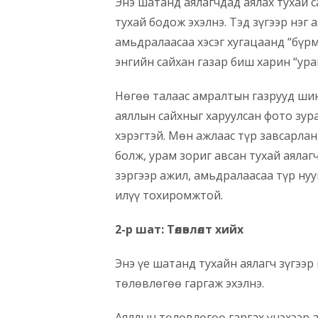
Энэ шатанд аялагчдад аялах тухай 
тухай бодож эхэлнэ. Тэд зүгээр нэг
амьдралаасаа хэсэг хугацаанд “бүрм
энгийн сайхан газар биш харин “урам
Нөгөө талаас амралтын газрууд шинэ
аяллын сайхныг харуулсан фото зура
хэрэгтэй. Мөн ажлаас түр завсарлан
болж, урам зориг авсан тухай аялагч
зэргээр ажил, амьдралаасаа түр нуу
илүү тохиромжтой.
2-р шат: Төлөвлөлт хийх
Энэ үе шатанд тухайн аялагч зүгээр
төлөвлөгөө гаргаж эхэлнэ.
Аяллын төлөвлөгөө гаргах үнэхээр 