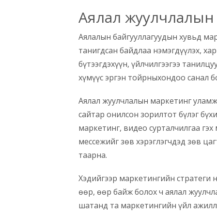
Аялал жуулчлалын 
Аялалын байгууллагуудын хувьд ма
танигдсан байдлаа нэмэгдүүлэх, хар
бүтээгдэхүүн, үйлчилгээгээ танилцу
хүмүүс эргэн тойрныхондоо санал б
Аялал жуулчлалын маркетинг уламжл
сайтар онилсон зорилтот бүлэг бүх
маркетинг, видео сурталчилгаа гэх
мессежийг зөв хэрэглэгчдэд зөв ца
таарна.
Хэдийгээр маркетингийн стратеги н
өөр, өөр байж болох ч аялал жуулчл
шатанд та маркетингийн үйл ажилла