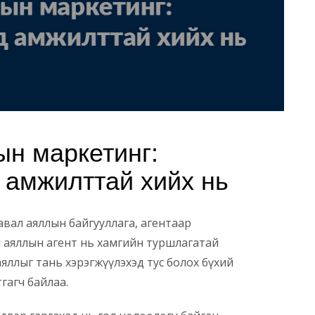
н маркетинг:
 амжилттай хийх нь
авал аяллын байгууллага, агентаар
н аяллын агент нь хамгийн туршлагатай
ллыг тань хэрэгжүүлэхэд тус болох бүхий
тгагч байлаа.