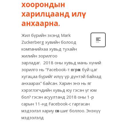
хоорондын
харилцаанд илүү
анхаарна.
Жил бүрийн эхэнд Mark
Zuckerberg хувийн болоод
компанийхаа хувьд тухайн
жилийн зорилгоо
зарладаг. 2018 оны хувьд мань хүний
зорилго нь “Facebook-т өнгөрөөж буй цаг
хугацаа бүрийг илүү үр дүнтэй байхад
анхаарах” байсан. Харин энэ нь яг
хэрэглэгчдийн хувьд юу гэсэн үг юм
бол? гэсэн асуултанд 2018 оны 1-р
сарын 11-нд Facebook-с гаргасан
мэдээлэл хариу өгөх шиг боллоо. Энэхүү
мэдээлэлд