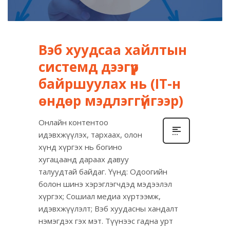
Вэб хуудсаа хайлтын
системд дээгүүр
байршуулах нь (IT-н
өндөр мэдлэггүйгээр)
Онлайн контентоо
идэвхжүүлэх, тархаах, олон
хүнд хүргэх нь богино
хугацаанд дараах давуу
талуудтай байдаг. Үүнд: Одоогийн
болон шинэ хэрэглэгчдэд мэдээлэл
хүргэх; Сошиал медиа хүртээмж,
идэвхжүүлэлт; Вэб хуудасны хандалт
нэмэгдэх гэх мэт. Түүнээс гадна урт