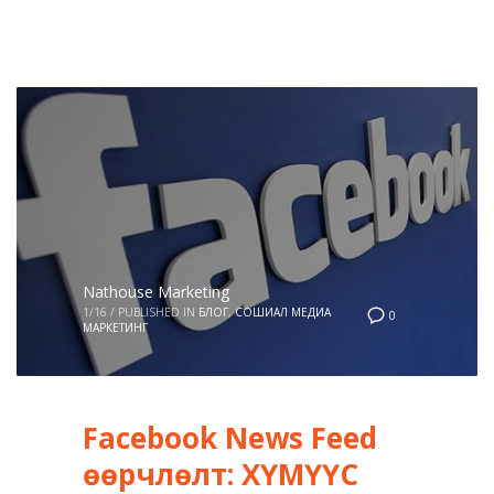
Nathouse Marketing
1/16
/
PUBLISHED IN
БЛОГ
,
СОШИАЛ МЕДИА
0
МАРКЕТИНГ
Facebook News Feed
өөрчлөлт: ХҮМҮҮС