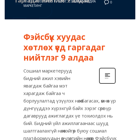
11/21
/
PUBLISHED IN
БЛОГ
,
СОШИАЛ МЕДИА
0
МАРКЕТИНГ
Фэйсбүүк хуудас
хөтлөх үед гаргадаг
нийтлэг 9 алдаа
Сошиал маркетерууд
бидний ажил хэвийн
явагдаж байгаа мэт
харагдаж байгаа ч
борлуулалтад үзүүлэх нөлөө багасах, өмнөх үр
дүнгүүддээ хүрэхгүй байх зэрэг сөрөг үр
дагаврууд ажиглагдах үе тохиолдох нь
бий. Бидний үйл ажиллагаанаас шууд
шалтгаалахгүй нөлөөтэйгөөр буюу сошиал
платформуудын өөрчлөлтийн нөлөөгөөр Фэйсбүүк