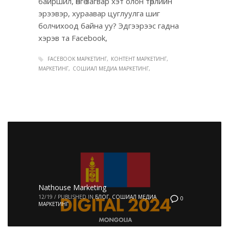
байршил, өнгө загвар хэт олон төрлийн
эрээвэр, хураавар цуглуулга шиг
болчихоод байна уу? Эдгээрээс гадна
хэрэв та Facebook,
FACEBOOK МАРКЕТИНГ
КОНТЕНТ МАРКЕТИНГ
МАРКЕТИНГ
СОШИАЛ МЕДИА МАРКЕТИНГ
Nathouse Marketing
12/19
/
PUBLISHED IN
БЛОГ
,
СОШИАЛ МЕДИА
0
МАРКЕТИНГ