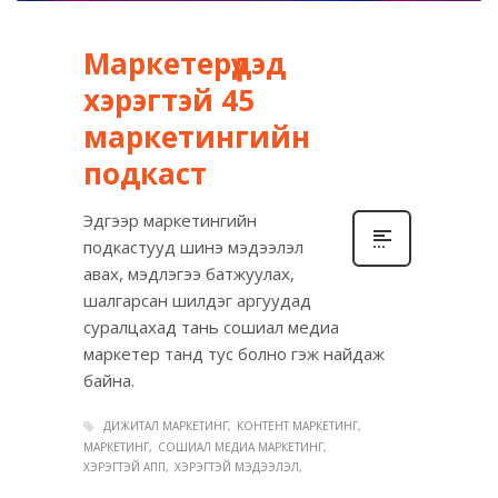
Маркетерүүдэд
хэрэгтэй 45
маркетингийн
подкаст
Эдгээр маркетингийн
подкастууд шинэ мэдээлэл
авах, мэдлэгээ батжуулах,
шалгарсан шилдэг аргуудад
суралцахад тань сошиал медиа
маркетер танд тус болно гэж найдаж
байна.
ДИЖИТАЛ МАРКЕТИНГ
КОНТЕНТ МАРКЕТИНГ
МАРКЕТИНГ
СОШИАЛ МЕДИА МАРКЕТИНГ
ХЭРЭГТЭЙ АПП
ХЭРЭГТЭЙ МЭДЭЭЛЭЛ