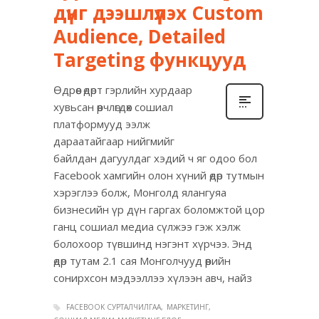
дүнг дээшлүүлэх Custom
Audience, Detailed
Targeting функцууд
Өдрөөс өдөрт гэрлийн хурдаар
хувьсан өөрчлөгдөх сошиал
платформууд ээлж
дараатайгаар нийгмийг
байлдан дагуулдаг хэдий ч яг одоо бол
Facebook хамгийн олон хүний өдөр тутмын
хэрэглээ болж, Монголд ялангуяа
бизнесийн үр дүн гаргах боломжтой цор
ганц сошиал медиа сүлжээ гэж хэлж
болохоор түвшинд нэгэнт хүрчээ. Энд
өдөр тутам 2.1 сая Монголчууд өөрийн
сонирхсон мэдээллээ хүлээн авч, найз
FACEBOOK СУРТАЛЧИЛГАА
МАРКЕТИНГ