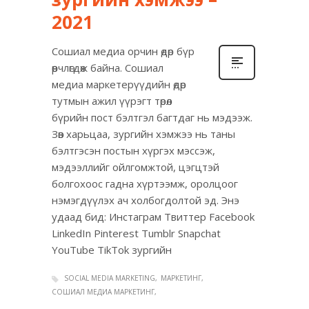
2021
Сошиал медиа орчин өдөр бүр
өөрчлөгдөж байна. Сошиал
медиа маркетерүүдийн өдөр
тутмын ажил үүрэгт төрөл
бүрийн пост бэлтгэл багтдаг нь мэдээж.
Зөв харьцаа, зургийн хэмжээ нь таны
бэлтгэсэн постын хүргэх мэссэж,
мэдээллийг ойлгомжтой, цэгцтэй
болгохоос гадна хүртээмж, оролцоог
нэмэгдүүлэх ач холбогдолтой эд. Энэ
удаад бид: Инстаграм Твиттер Facebook
LinkedIn Pinterest Tumblr Snapchat
YouTube TikTok зургийн
SOCIAL MEDIA MARKETING
МАРКЕТИНГ
СОШИАЛ МЕДИА МАРКЕТИНГ