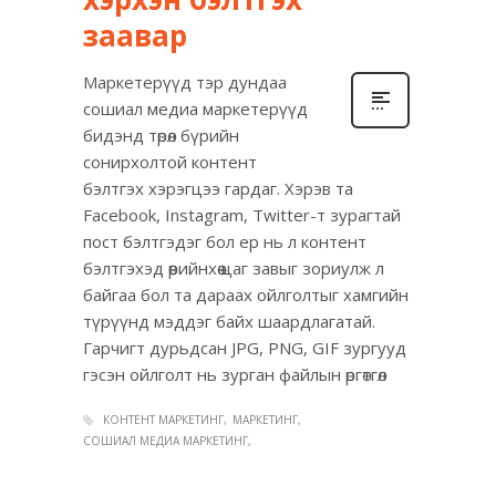
заавар
Маркетерүүд тэр дундаа
сошиал медиа маркетерүүд
бидэнд төрөл бүрийн
сонирхолтой контент
бэлтгэх хэрэгцээ гардаг. Хэрэв та
Facebook, Instagram, Twitter-т зурагтай
пост бэлтгэдэг бол ер нь л контент
бэлтгэхэд өөрийнхөө цаг завыг зориулж л
байгаа бол та дараах ойлголтыг хамгийн
түрүүнд мэддэг байх шаардлагатай.
Гарчигт дурьдсан JPG, PNG, GIF зургууд
гэсэн ойлголт нь зурган файлын өргөтгөл
КОНТЕНТ МАРКЕТИНГ
МАРКЕТИНГ
СОШИАЛ МЕДИА МАРКЕТИНГ