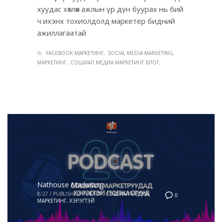
хуудас хөтлөх ажлын үр дүн буурах нь бий
ч ихэнх тохиолдолд маркетер бидний
ажиллагаатай
FACEBOOK МАРКЕТИНГ
SOCIAL MEDIA MARKETING
МАРКЕТИНГ
СОШИАЛ МЕДИА МАРКЕТИНГ БЛОГ
Nathouse Marketing
8/27
/
PUBLISHED IN
БЛОГ
,
СОШИАЛ МЕДИА
0
МАРКЕТИНГ
,
ХЭРЭГТЭЙ