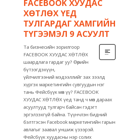
FACEBOOK ХУУДАС
ХӨТЛӨХ ҮЕД
ТУЛГАРДАГ ХАМГИЙН
ТҮГЭЭМЭЛ 9 АСУУЛТ
Та бизнесийн зорилгоор
FACEBOOK ХУУДАС ХӨТЛӨХ
шаардлага гардаг уу? Өөрийн
бүтээгдэхүүн,
үйлчилгээний мэдээллийг зах зээлд
хүргэх маркетингийн сувгуудын нэг
тань Фейсбүүк мөн үү? FACEBOOK
ХУУДАС ХӨТЛӨХ үед танд ч мөн дараах
асуултууд тулгарч байсан гэдэгт
эргэлзэхгүй байна. Түүнчлэн бидний
бэлтгэсэн Facebook маркетингийн гарын
авлагыг заавал уншиж үзээрэй.
Фейсбүүк хуудасны нэр солих