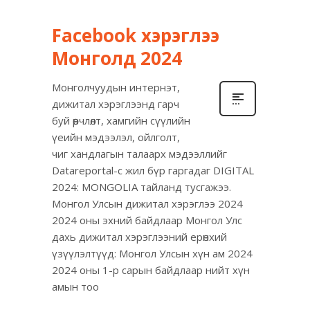
Facebook хэрэглээ
Монголд 2024
Монголчуудын интернэт,
дижитал хэрэглээнд гарч
буй өөрчлөлт, хамгийн сүүлийн
үеийн мэдээлэл, ойлголт,
чиг хандлагын талаарх мэдээллийг
Datareportal-с жил бүр гаргадаг DIGITAL
2024: MONGOLIA тайланд тусгажээ.
Монгол Улсын дижитал хэрэглээ 2024
2024 оны эхний байдлаар Монгол Улс
дахь дижитал хэрэглээний ерөнхий
үзүүлэлтүүд: Монгол Улсын хүн ам 2024
2024 оны 1-р сарын байдлаар нийт хүн
амын тоо