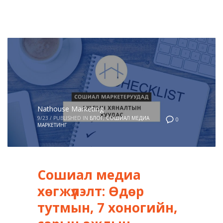
Nathouse Marketing
9/23
/
PUBLISHED IN
БЛОГ
,
СОШИАЛ МЕДИА
0
МАРКЕТИНГ
Сошиал медиа
хөгжүүлэлт: Өдөр
тутмын, 7 хоногийн,