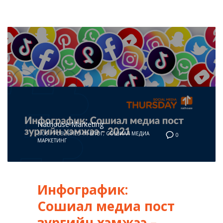
Nathouse Marketing
3/06
/
PUBLISHED IN
БЛОГ
,
СОШИАЛ МЕДИА
0
МАРКЕТИНГ
Инфографик:
Сошиал медиа пост
зургийн хэмжээ –