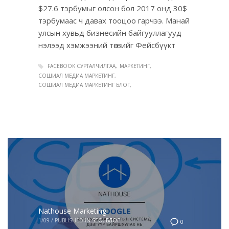
$27.6 тэрбумыг олсон бол 2017 онд 30$
тэрбумаас ч давах тооцоо гарчээ. Манай
улсын хувьд бизнесийн байгууллагууд
нэлээд хэмжээний төсвийг Фейсбүүкт
FACEBOOK СУРТАЛЧИЛГАА
МАРКЕТИНГ
СОШИАЛ МЕДИА МАРКЕТИНГ
СОШИАЛ МЕДИА МАРКЕТИНГ БЛОГ
Nathouse Marketing
1/09
/
PUBLISHED IN
SEO
,
БЛОГ
0