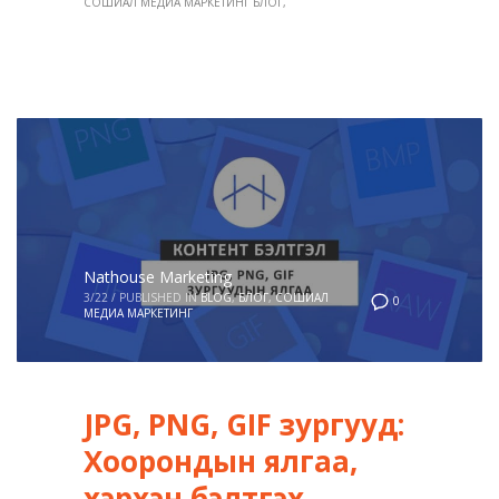
СОШИАЛ МЕДИА МАРКЕТИНГ БЛОГ
Nathouse Marketing
3/22
/
PUBLISHED IN
BLOG
,
БЛОГ
,
СОШИАЛ
0
МЕДИА МАРКЕТИНГ
JPG, PNG, GIF зургууд:
Хоорондын ялгаа,
хэрхэн бэлтгэх