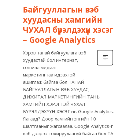
Байгууллагын вэб
хуудасны хамгийн
ЧУХАЛ бүрэлдэхүүн хэсэг
– Google Analytics
Хэрэв танай байгууллага вэб
хуудастай бол интернэт,
сошиал медиаг
маркетингтаа идэвхтэй
ашиглаж байгаа бол ТАНАЙ
БАЙГУУЛЛАГЫН ВЭБ ХУУДАС,
ДИЖИТАЛ МАРКЕТИНГИЙН ТАНЬ
ХАМГИЙН ХЭРЭГТЭЙ ЧУХАЛ
БҮРЭЛДЭХҮҮН ХЭСЭГ нь Google Analytics.
Яагаад? Доор хамгийн энгийн 10
шалтгааныг жагсаалаа. Google Analytics-г
вэб дээрээ тохируулаагүй байгаа бол ТА