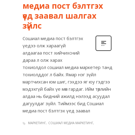
медиа пост бэлтгэх
үед заавал шалгах
зүйлс
Сошиал медиа пост бэлтгэх
үедээ олж хараагүй
алдаагаа пост хийчихсний
дараа л олж харах
тохиолдол сошиал медиа маркетер танд
тохиолддог л байх. Ямар нэг зүйл
мартчихсан юм шиг, гэхдээ яг юу гэдгээ
мэдэхгүй байх үе мөн гардаг. Ийм төрлийн
алдаа нь бидний ажилд нэлээд асуудал
дагуулдаг зүйл. Тиймээс бид Сошиал
медиа пост бэлтгэх үед заавал
МАРКЕТИНГ
СОШИАЛ МЕДИА МАРКЕТИНГ