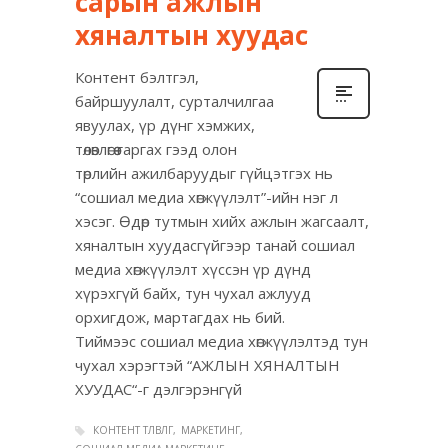
сарын ажлын
хяналтын хуудас
Контент бэлтгэл,
байршуулалт, сурталчилгаа
явуулах, үр дүнг хэмжих,
төлөвлөгөө гаргах гээд олон
төрлийн ажилбаруудыг гүйцэтгэх нь
“сошиал медиа хөгжүүлэлт”-ийн нэг л
хэсэг. Өдөр тутмын хийх ажлын жагсаалт,
хяналтын хуудасгүйгээр танай сошиал
медиа хөгжүүлэлт хүссэн үр дүнд
хүрэхгүй байх, тун чухал ажлууд
орхигдож, мартагдах нь бий.
Тиймээс сошиал медиа хөгжүүлэлтэд тун
чухал хэрэгтэй “АЖЛЫН ХЯНАЛТЫН
ХУУДАС“-г дэлгэрэнгүй
КОНТЕНТ ТӨЛӨВЛӨГӨӨ
МАРКЕТИНГ