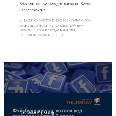
боломжтой юу? Хуудасныхаа url буюу
username-ийг
FACEBOOK МАРКЕТИНГ
FACEBOOK СУРТАЛЧИЛГАА
SOCIAL MEDIA MARKETING
ДИЖИТАЛ МАРКЕТИНГ
МАРКЕТИНГ
СОШИАЛ МЕДИА МАРКЕТИНГ
СОШИАЛ МЕДИА МАРКЕТИНГ БЛОГ
Nathouse Marketing