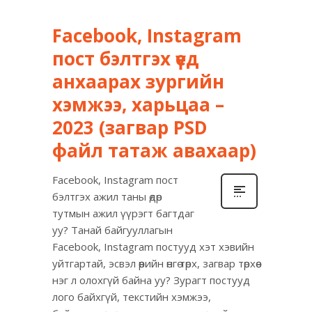
Facebook, Instagram
пост бэлтгэх үед
анхаарах зургийн
хэмжээ, харьцаа –
2023 (загвар PSD
файл татаж авахаар)
Facebook, Instagram пост
бэлтгэх ажил таны өдөр
тутмын ажил үүрэгт багтдаг
уу? Танай байгууллагын
Facebook, Instagram постууд хэт хэвийн
уйтгартай, эсвэл өөрийн өнгө төрх, загвар төрхөө
нэг л олохгүй байна уу? Зурагт постууд
лого байхгүй, текстийн хэмжээ,