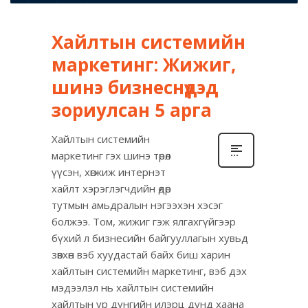
Хайлтын системийн
маркетинг: Жижиг,
шинэ бизнеснүүдэд
зориулсан 5 арга
Хайлтын системийн
маркетинг гэх шинэ төрөл
үүсэн, хөгжиж интернэт
хайлт хэрэглэгчдийн өдөр
тутмын амьдралын нэгээхэн хэсэг
болжээ. Том, жижиг гэж ялгахгүйгээр
бүхий л бизнесийн байгууллагын хувьд
зөвхөн вэб хуудастай байх биш харин
хайлтын системийн маркетинг, вэб дэх
мэдээлэл нь хайлтын системийн
хайлтын үр дүнгийн илэрц дунд хаана