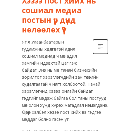
Хэзээ пост хийх нь
сошиал медиа
постын үр дүнд
нөлөөлөх үү?
Яг л Улаанбаатарын
гудамжны хөдөлгөөнтэй адил
сошиал медиад ч мөн адил
хамгийн идэвхтэй цаг гэж
байдаг. Энэ нь мөн танай бизнесийн
зорилтот хэрэглэгчдийн зан төлөвийн
судалгаатай ч нягт холбоотой. Танай
хэрэглэгчид хэзээ онлайн байдаг
гэдгийг мэдэж байгаа бол таны постууд
мөн олон хүнд хүрэх магадлал нэмэгдэнэ.
Өөрөөр хэлбэл хэзээ пост хийх вэ гэдгээ
мэддэг болно гэсэн үг.