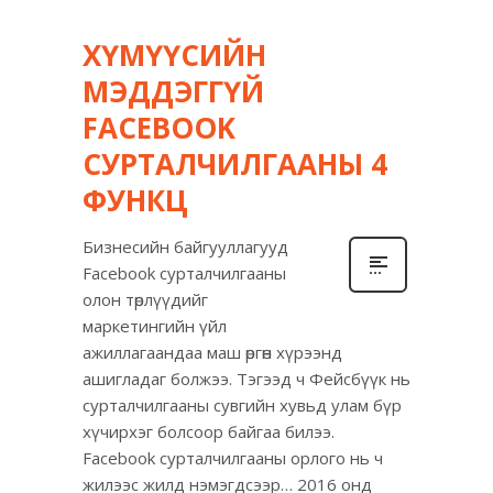
ХҮМҮҮСИЙН
МЭДДЭГГҮЙ
FACEBOOK
СУРТАЛЧИЛГААНЫ 4
ФУНКЦ
Бизнесийн байгууллагууд
Facebook сурталчилгааны
олон төрлүүдийг
маркетингийн үйл
ажиллагаандаа маш өргөн хүрээнд
ашигладаг болжээ. Тэгээд ч Фейсбүүк нь
сурталчилгааны сувгийн хувьд улам бүр
хүчирхэг болсоор байгаа билээ.
Facebook сурталчилгааны орлого нь ч
жилээс жилд нэмэгдсээр… 2016 онд