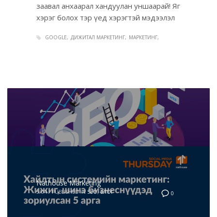
заавал анхаарал хандуулан уншаарай! Яг
хэрэг болох тэр үед хэрэгтэй мэдээлэл
GOOGLE
ДИЖИТАЛ МАРКЕТИНГ
МАРКЕТИНГ
Nathouse Marketing
5/04
/
PUBLISHED IN
SEO
,
БЛОГ
0